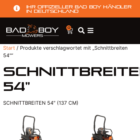
Ihr offizieller Bad Boy Händler
in Deutschland
0
Start
/ Produkte verschlagwortet mit „Schnittbreiten
54"“
Schnittbreit
54"
SCHNITTBREITEN 54″ (137 CM)