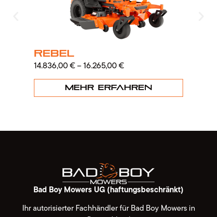
Rebel
R
14.836,00
€
–
16.265,00
€
13.
Mehr erfahren
Bad Boy Mowers UG (haftungsbeschränkt)
Ihr autorisierter Fachhändler für Bad Boy Mowers in