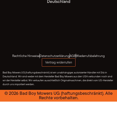
Deutschland
Rechtliche Hinweise
Datenschutzerklärung
AGB
Wiederrufsbelehrung
Vertrag widerrufen
Bad Boy Mowers UG (haftungsbeschränkt) ist ein unabhängiger, autorisierter Händler mit Sitz in
Deutschland. Wir sind weder mit dem Hersteller Bad Boy Mowers aus den USA verbunden noch sind
wir der Hersteller selbst. Wir verkaufen ausschließlich Originalmaschinen, die direkt vom US-Hersteller
durch uns importiert werden.
© 2026 Bad Boy Mowers UG (haftungsbeschränkt). Alle
Rechte vorbehalten.