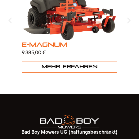
R
E-Magnum
8.4
9.385,00
€
Mehr erfahren
Bad Boy Mowers UG (haftungsbeschränkt)