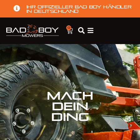
Ihr offizieller Bad Boy Händler
in Deutschland
0
MACH
DEIN
DING