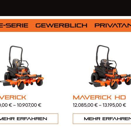
E-Serie
Gewerblich
Privat
verick
Maverick HD
0,00
€
–
10.907,00
€
12.085,00
€
–
13.195,00
€
Mehr erfahren
Mehr erfahre