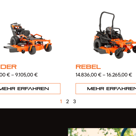
ider
Rebel
,00
€
–
9.105,00
€
14.836,00
€
–
16.265,00
€
Mehr erfahren
Mehr erfahre
1
2
3