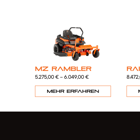
MZ Rambler
Ra
5.275,00
€
–
6.049,00
€
8.472
Mehr erfahren