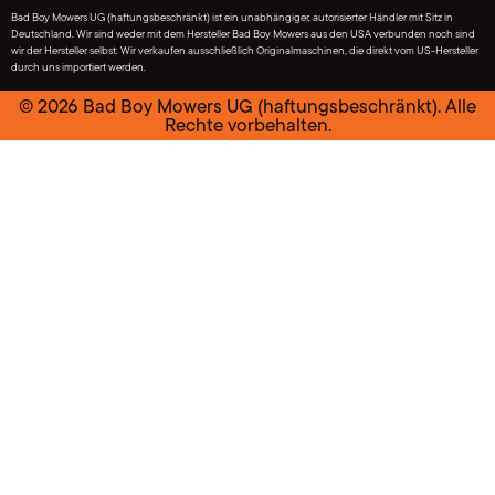
Bad Boy Mowers UG (haftungsbeschränkt) ist ein unabhängiger, autorisierter Händler mit Sitz in
Deutschland. Wir sind weder mit dem Hersteller Bad Boy Mowers aus den USA verbunden noch sind
wir der Hersteller selbst. Wir verkaufen ausschließlich Originalmaschinen, die direkt vom US-Hersteller
durch uns importiert werden.
© 2026 Bad Boy Mowers UG (haftungsbeschränkt). Alle
Rechte vorbehalten.