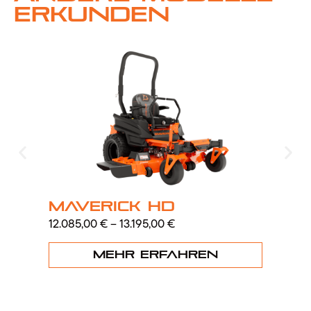
erkunden
Maverick HD
R
12.085,00
€
–
13.195,00
€
29.
Mehr erfahren