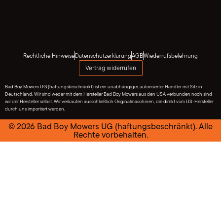
Rechtliche Hinweise
Datenschutzerklärung
AGB
Wiederrufsbelehrung
Vertrag widerrufen
Bad Boy Mowers UG (haftungsbeschränkt) ist ein unabhängiger, autorisierter Händler mit Sitz in
Deutschland. Wir sind weder mit dem Hersteller Bad Boy Mowers aus den USA verbunden noch sind
wir der Hersteller selbst. Wir verkaufen ausschließlich Originalmaschinen, die direkt vom US-Hersteller
durch uns importiert werden.
© 2026 Bad Boy Mowers UG (haftungsbeschränkt). Alle
Rechte vorbehalten.