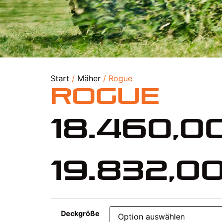
Start
/
Mäher
/ Rogue
Rogue
18.460,
19.832,0
Deckgröße