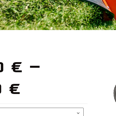
00
€
–
0
€