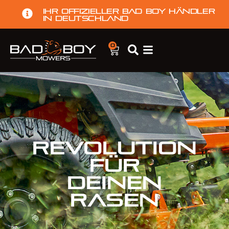
Ihr offizieller Bad Boy Händler
in Deutschland
0
REVOLUTION
FÜR
DEINEN
RASEN