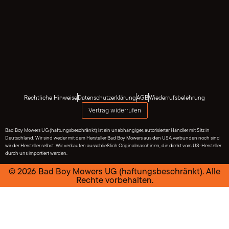
Rechtliche Hinweise
Datenschutzerklärung
AGB
Wiederrufsbelehrung
Vertrag widerrufen
Bad Boy Mowers UG (haftungsbeschränkt) ist ein unabhängiger, autorisierter Händler mit Sitz in
Deutschland. Wir sind weder mit dem Hersteller Bad Boy Mowers aus den USA verbunden noch sind
wir der Hersteller selbst. Wir verkaufen ausschließlich Originalmaschinen, die direkt vom US-Hersteller
durch uns importiert werden.
© 2026 Bad Boy Mowers UG (haftungsbeschränkt). Alle
Rechte vorbehalten.