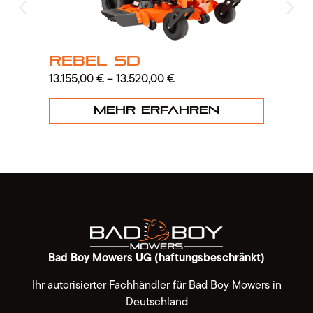
Rebel SD
ZT
13.155,00
€
–
13.520,00
€
8.0
Mehr erfahren
Bad Boy Mowers UG (haftungsbeschränkt)
Ihr autorisierter Fachhändler für Bad Boy Mowers in
Deutschland