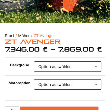
Start
/
Mäher
/ ZT Avenger
ZT Avenger
7.346,00
€
–
7.869,00
€
Deckgröße
Motoroption