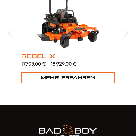
Rebel X
ZT
17.705,00
€
–
18.929,00
€
8.0
Mehr erfahren