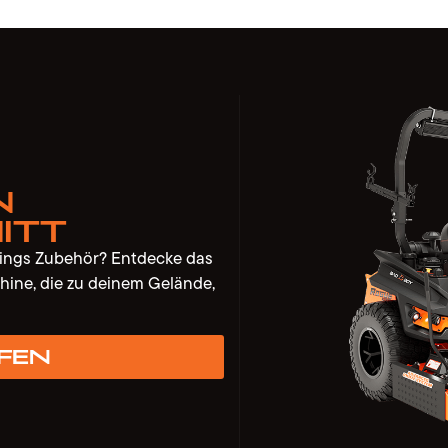
n
itt
lings Zubehör? Entdecke das
hine, die zu deinem Gelände,
fen