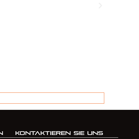
Front
99,00
€
n
Kontaktieren Sie uns