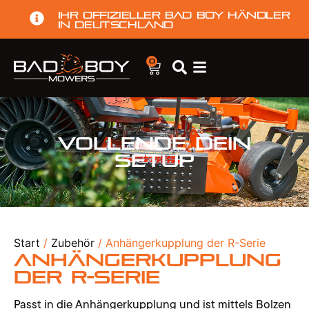
Ihr offizieller Bad Boy Händler
in Deutschland
0
Vollende dein
Setup
Start
/
Zubehör
/ Anhängerkupplung der R-Serie
Anhängerkupplung
der R-Serie
Passt in die Anhängerkupplung und ist mittels Bolzen