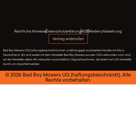
Rechtliche Hinweise
Datenschutzerklärung
AGB
Wiederrufsbelehrung
Vertrag widerrufen
Bad Boy Mowers UG (haftungsbeschränkt) ist ein unabhängiger, autorisierter Händler mit Sitz in
Deutschland. Wir sind weder mit dem Hersteller Bad Boy Mowers aus den USA verbunden noch sind
wir der Hersteller selbst. Wir verkaufen ausschließlich Originalmaschinen, die direkt vom US-Hersteller
durch uns importiert werden.
© 2026 Bad Boy Mowers UG (haftungsbeschränkt). Alle
Rechte vorbehalten.