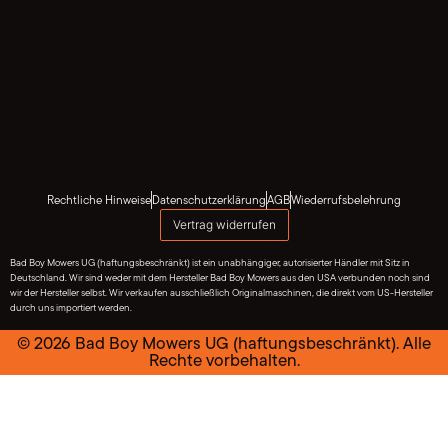
Rechtliche Hinweise
Datenschutzerklärung
AGB
Wiederrufsbelehrung
Vertrag widerrufen
Bad Boy Mowers UG (haftungsbeschränkt) ist ein unabhängiger, autorisierter Händler mit Sitz in
Deutschland. Wir sind weder mit dem Hersteller Bad Boy Mowers aus den USA verbunden noch sind
wir der Hersteller selbst. Wir verkaufen ausschließlich Originalmaschinen, die direkt vom US-Hersteller
durch uns importiert werden.
© 2026 Bad Boy Mowers UG (haftungsbeschränkt). Alle
Rechte vorbehalten.