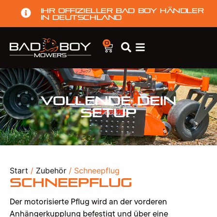
Ihr offizieller Bad Boy Händler
in Deutschland
0
Vollende dein
Setup
Start
/
Zubehör
/ Schneepflug
Schneepflug
Der motorisierte Pflug wird an der vorderen
Anhängerkupplung befestigt und über eine