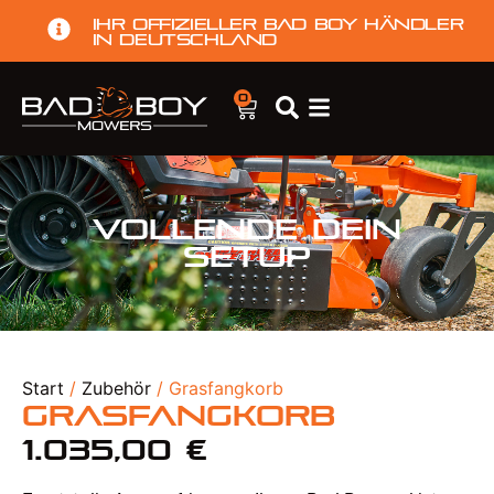
Ihr offizieller Bad Boy Händler
in Deutschland
0
Vollende dein
Setup
Start
/
Zubehör
/ Grasfangkorb
Grasfangkorb
1.035,00
€