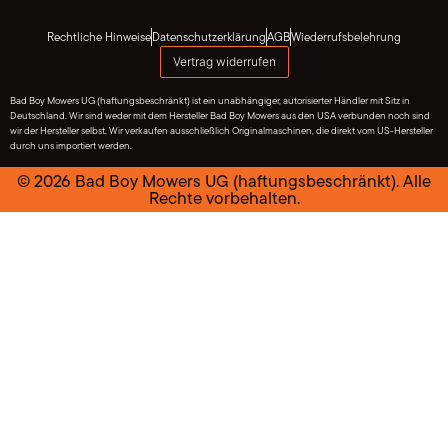
Rechtliche Hinweise
Datenschutzerklärung
AGB
Wiederrufsbelehrung
Vertrag widerrufen
Bad Boy Mowers UG (haftungsbeschränkt) ist ein unabhängiger, autorisierter Händler mit Sitz in
Deutschland. Wir sind weder mit dem Hersteller Bad Boy Mowers aus den USA verbunden noch sind
wir der Hersteller selbst. Wir verkaufen ausschließlich Originalmaschinen, die direkt vom US-Hersteller
durch uns importiert werden.
© 2026 Bad Boy Mowers UG (haftungsbeschränkt). Alle
Rechte vorbehalten.