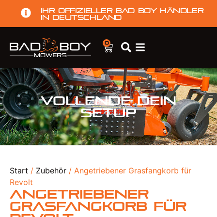
Ihr offizieller Bad Boy Händler
in Deutschland
0
Vollende dein
Setup
Start
/
Zubehör
/ Angetriebener Grasfangkorb für
Revolt
Angetriebener
Grasfangkorb für