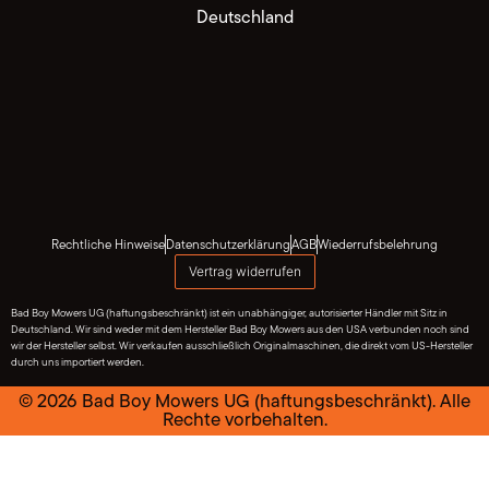
Deutschland
Rechtliche Hinweise
Datenschutzerklärung
AGB
Wiederrufsbelehrung
Vertrag widerrufen
Bad Boy Mowers UG (haftungsbeschränkt) ist ein unabhängiger, autorisierter Händler mit Sitz in
Deutschland. Wir sind weder mit dem Hersteller Bad Boy Mowers aus den USA verbunden noch sind
wir der Hersteller selbst. Wir verkaufen ausschließlich Originalmaschinen, die direkt vom US-Hersteller
durch uns importiert werden.
© 2026 Bad Boy Mowers UG (haftungsbeschränkt). Alle
Rechte vorbehalten.