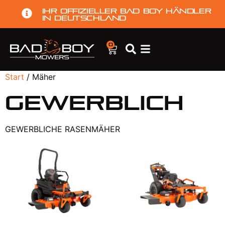
Ihr offizieller Bad Boy Händler
in Deutschland
0
Start
/ Mäher
Gewerblich
GEWERBLICHE RASENMÄHER