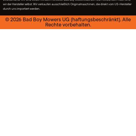
wir der Hersteller selbst. Wir verkaufen ausschließlich Originalmaschinen, die direkt vom US-Hersteller
durch uns importiert werden.
© 2026 Bad Boy Mowers UG (haftungsbeschränkt). Alle
Rechte vorbehalten.