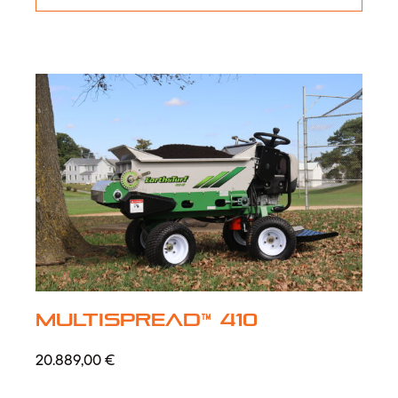
MultiSpread™ 410
20.889,00
€