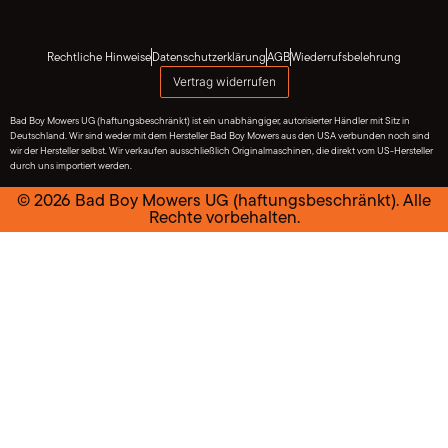
Rechtliche Hinweise
Datenschutzerklärung
AGB
Wiederrufsbelehrung
Vertrag widerrufen
Bad Boy Mowers UG (haftungsbeschränkt) ist ein unabhängiger, autorisierter Händler mit Sitz in
Deutschland. Wir sind weder mit dem Hersteller Bad Boy Mowers aus den USA verbunden noch sind
wir der Hersteller selbst. Wir verkaufen ausschließlich Originalmaschinen, die direkt vom US-Hersteller
durch uns importiert werden.
© 2026 Bad Boy Mowers UG (haftungsbeschränkt). Alle
Rechte vorbehalten.