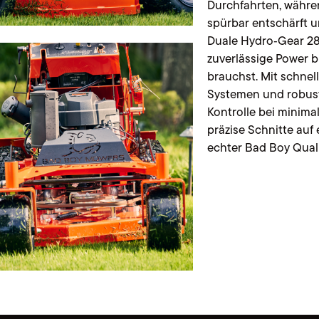
Durchfahrten, währe
spürbar entschärft u
Duale Hydro‑Gear 280
zuverlässige Power b
brauchst. Mit schnel
Systemen und robus
Kontrolle bei minima
präzise Schnitte au
echter Bad Boy Quali