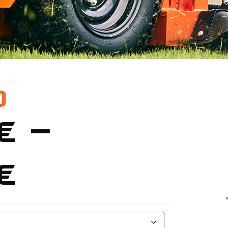
D
€
–
€