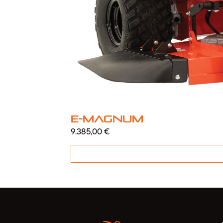
E-Magnum
9.385,00
€