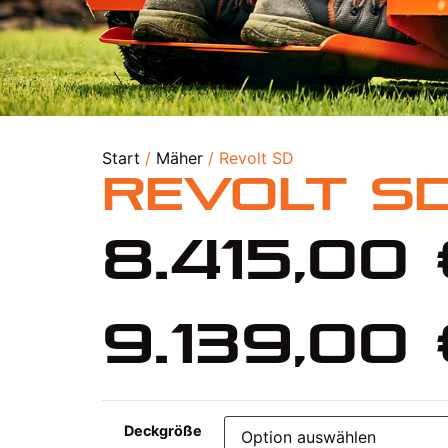
Start
/
Mäher
/ Revolt SD
Revolt S
8.415,00
9.139,00
Deckgröße