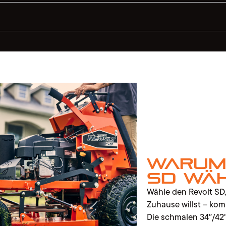
Warum
SD wä
Wähle den Revolt SD
Zuhause willst – kom
Die schmalen 34″/4