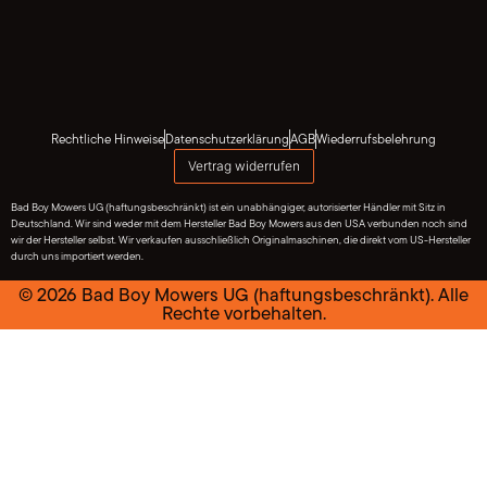
Rechtliche Hinweise
Datenschutzerklärung
AGB
Wiederrufsbelehrung
Vertrag widerrufen
Bad Boy Mowers UG (haftungsbeschränkt) ist ein unabhängiger, autorisierter Händler mit Sitz in
Deutschland. Wir sind weder mit dem Hersteller Bad Boy Mowers aus den USA verbunden noch sind
wir der Hersteller selbst. Wir verkaufen ausschließlich Originalmaschinen, die direkt vom US-Hersteller
durch uns importiert werden.
© 2026 Bad Boy Mowers UG (haftungsbeschränkt). Alle
Rechte vorbehalten.