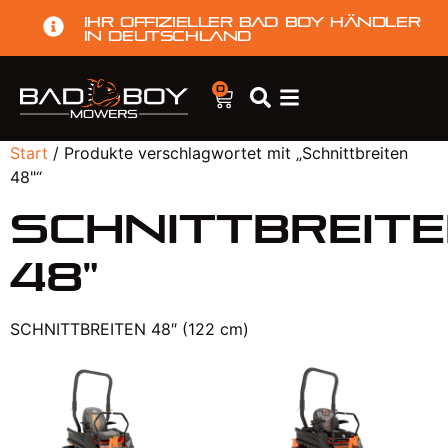
Ihr offizieller Bad Boy Händler
in Deutschland
0
Start
/ Produkte verschlagwortet mit „Schnittbreiten
48"“
Schnittbreit
48"
SCHNITTBREITEN 48″ (122 cm)