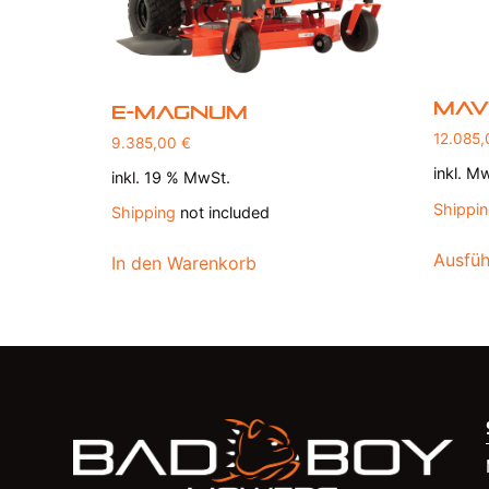
Mav
E-Magnum
12.085
9.385,00
€
inkl. M
inkl. 19 % MwSt.
Shippi
Shipping
not included
Ausfüh
In den Warenkorb