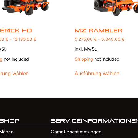
erick HD
MZ Rambler
,00
€
–
13.195,00
€
5.275,00
€
–
6.049,00
€
wSt.
inkl. MwSt.
ng
not included
Shipping
not included
rung wählen
Ausführung wählen
Shop
Serviceinformatione
Mäher
Garantiebestimmungen