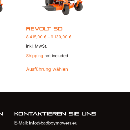
Revolt SD
8.415,00
€
–
9.139,00
€
inkl. MwSt.
Shipping
not included
Ausführung wählen
n
Kontaktieren Sie uns
E-Mail: info@badboymowers.eu