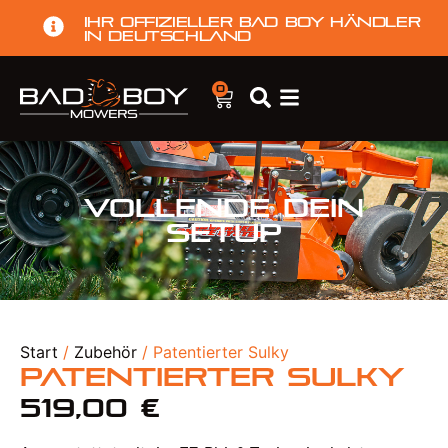
Ihr offizieller Bad Boy Händler
in Deutschland
0
Vollende dein
Setup
Start
/
Zubehör
/ Patentierter Sulky
Patentierter Sulky
519,00
€