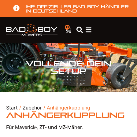
Ihr offizieller Bad Boy Händler
in Deutschland
0
Vollende dein
Setup
Start
/
Zubehör
/ Anhängerkupplung
Anhängerkupplung
Für Maverick-, ZT- und MZ-Mäher.