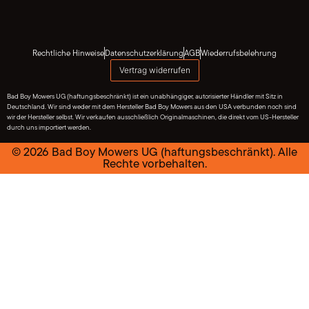
Rechtliche Hinweise
Datenschutzerklärung
AGB
Wiederrufsbelehrung
Vertrag widerrufen
Bad Boy Mowers UG (haftungsbeschränkt) ist ein unabhängiger, autorisierter Händler mit Sitz in
Deutschland. Wir sind weder mit dem Hersteller Bad Boy Mowers aus den USA verbunden noch sind
wir der Hersteller selbst. Wir verkaufen ausschließlich Originalmaschinen, die direkt vom US-Hersteller
durch uns importiert werden.
© 2026 Bad Boy Mowers UG (haftungsbeschränkt). Alle
Rechte vorbehalten.