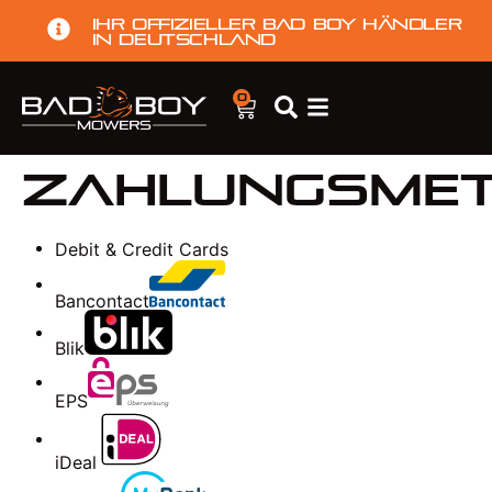
Ihr offizieller Bad Boy Händler
in Deutschland
0
Zahlungsme
Debit & Credit Cards
Bancontact
Blik
EPS
iDeal