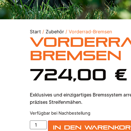
Start
/
Zubehör
/ Vorderrad-Bremsen
Vorderra
Bremsen
724,00
€
Exklusives und einzigartiges Bremssystem arret
präzises Streifenmähen.
Verfügbar bei Nachbestellung
In den Warenko