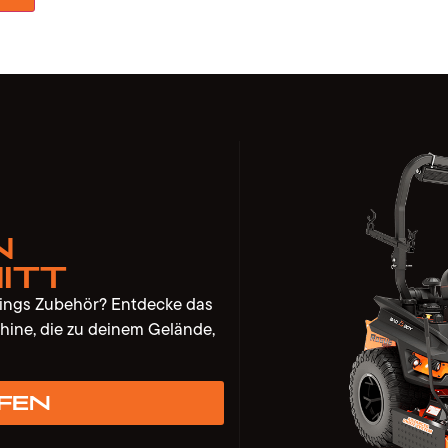
n
itt
lings Zubehör? Entdecke das
hine, die zu deinem Gelände,
fen