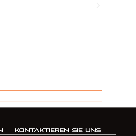
Front
459,00
€
n
Kontaktieren Sie uns