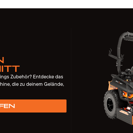
n
itt
lings Zubehör? Entdecke das
hine, die zu deinem Gelände,
fen