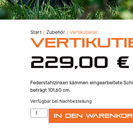
Start
/
Zubehör
/ Vertikutierer
Vertikuti
229,00
€
Federstahlzinken kämmen eingearbeitete Schni
beträgt 101,60 cm.
Verfügbar bei Nachbestellung
In den Warenko