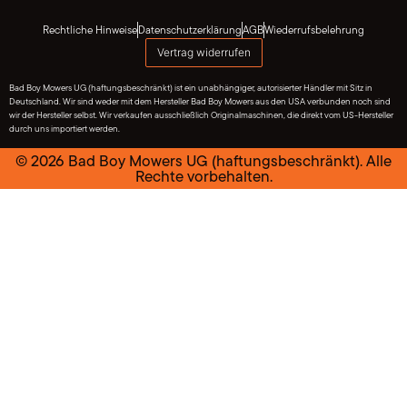
Rechtliche Hinweise
Datenschutzerklärung
AGB
Wiederrufsbelehrung
Vertrag widerrufen
Bad Boy Mowers UG (haftungsbeschränkt) ist ein unabhängiger, autorisierter Händler mit Sitz in
Deutschland. Wir sind weder mit dem Hersteller Bad Boy Mowers aus den USA verbunden noch sind
wir der Hersteller selbst. Wir verkaufen ausschließlich Originalmaschinen, die direkt vom US-Hersteller
durch uns importiert werden.
© 2026 Bad Boy Mowers UG (haftungsbeschränkt). Alle
Rechte vorbehalten.