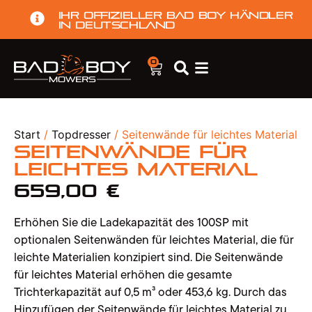
Ihr offizieller Bad Boy Händler
in Deutschland
0
Start
/
Topdresser
/ Seitenwände für leichtes Material
Seitenwände für
leichtes Material
659,00
€
Erhöhen Sie die Ladekapazität des 100SP mit
optionalen Seitenwänden für leichtes Material, die für
leichte Materialien konzipiert sind. Die Seitenwände
für leichtes Material erhöhen die gesamte
Trichterkapazität auf 0,5 m³ oder 453,6 kg. Durch das
Hinzufügen der Seitenwände für leichtes Material zu