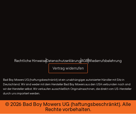
Rechtliche Hinweise
Datenschutzerklärung
AGB
Wiederrufsbelehrung
Vertrag widerrufen
Bad Boy Mowers UG (haftungsbeschränkt) ist ein unabhängiger, autorisierter Händler mit Sitz in
Deutschland. Wir sind weder mit dem Hersteller Bad Boy Mowers aus den USA verbunden noch sind
wir der Hersteller selbst. Wir verkaufen ausschließlich Originalmaschinen, die direkt vom US-Hersteller
durch uns importiert werden.
© 2026 Bad Boy Mowers UG (haftungsbeschränkt). Alle
Rechte vorbehalten.