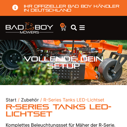
Ihr offizieller Bad Boy Händler
in Deutschland
0
Vollende dein
Setup
Start
/
Zubehör
/ R-Series Tanks LED-Lichtset
R-Series Tanks LED-
Lichtset
Komplettes Beleuchtungsset für Mäher der R-Serie.