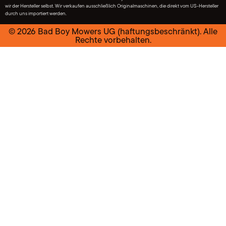
wir der Hersteller selbst. Wir verkaufen ausschließlich Originalmaschinen, die direkt vom US-Hersteller
durch uns importiert werden.
© 2026 Bad Boy Mowers UG (haftungsbeschränkt). Alle
Rechte vorbehalten.