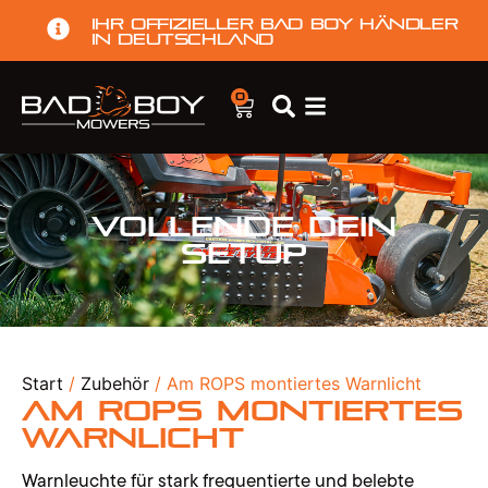
Ihr offizieller Bad Boy Händler
in Deutschland
0
Vollende dein
Setup
Start
/
Zubehör
/ Am ROPS montiertes Warnlicht
Am ROPS montiertes
Warnlicht
Warnleuchte für stark frequentierte und belebte