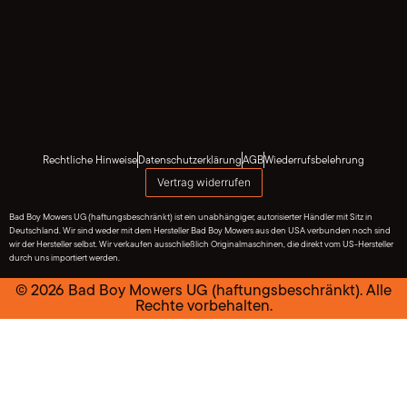
Rechtliche Hinweise
Datenschutzerklärung
AGB
Wiederrufsbelehrung
Vertrag widerrufen
Bad Boy Mowers UG (haftungsbeschränkt) ist ein unabhängiger, autorisierter Händler mit Sitz in
Deutschland. Wir sind weder mit dem Hersteller Bad Boy Mowers aus den USA verbunden noch sind
wir der Hersteller selbst. Wir verkaufen ausschließlich Originalmaschinen, die direkt vom US-Hersteller
durch uns importiert werden.
© 2026 Bad Boy Mowers UG (haftungsbeschränkt). Alle
Rechte vorbehalten.