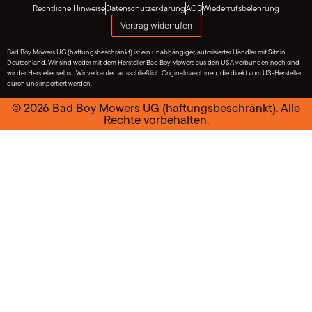
Rechtliche Hinweise
Datenschutzerklärung
AGB
Wiederrufsbelehrung
Vertrag widerrufen
Bad Boy Mowers UG (haftungsbeschränkt) ist ein unabhängiger, autorisierter Händler mit Sitz in
Deutschland. Wir sind weder mit dem Hersteller Bad Boy Mowers aus den USA verbunden noch sind
wir der Hersteller selbst. Wir verkaufen ausschließlich Originalmaschinen, die direkt vom US-Hersteller
durch uns importiert werden.
© 2026 Bad Boy Mowers UG (haftungsbeschränkt). Alle
Rechte vorbehalten.