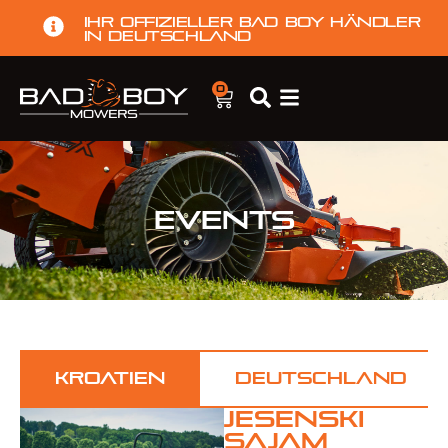
Ihr offizieller Bad Boy Händler
in Deutschland
0
Events
Kroatien
Deutschland
Jesenski
Sajam