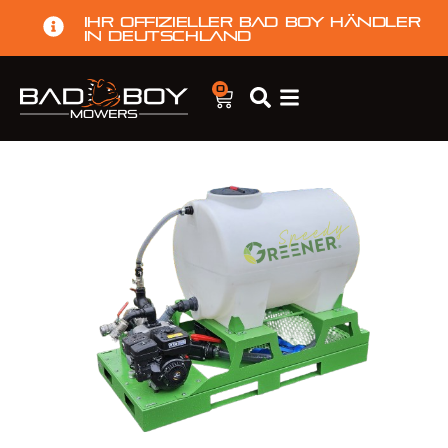
Ihr offizieller Bad Boy Händler
in Deutschland
0