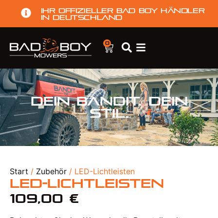
Ihr offizieller Bad Boy Händler
in Deutschland
0
Dein Bandit. Dein
Stil.
Start
/
Zubehör
/ LED-Lichtleisten
LED-Lichtleisten
109,00
€