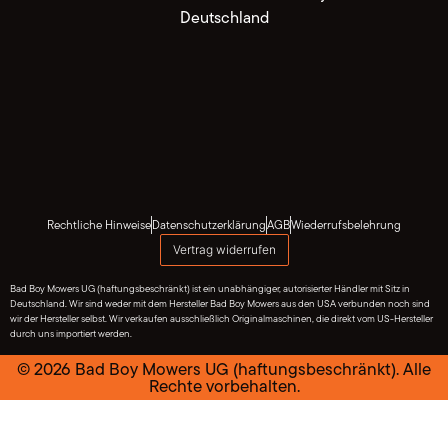
Deutschland
Rechtliche Hinweise
Datenschutzerklärung
AGB
Wiederrufsbelehrung
Vertrag widerrufen
Bad Boy Mowers UG (haftungsbeschränkt) ist ein unabhängiger, autorisierter Händler mit Sitz in
Deutschland. Wir sind weder mit dem Hersteller Bad Boy Mowers aus den USA verbunden noch sind
wir der Hersteller selbst. Wir verkaufen ausschließlich Originalmaschinen, die direkt vom US-Hersteller
durch uns importiert werden.
© 2026 Bad Boy Mowers UG (haftungsbeschränkt). Alle
Rechte vorbehalten.