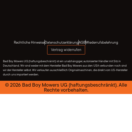
Rechtliche Hinweise
Datenschutzerklärung
AGB
Wiederrufsbelehrung
Vertrag widerrufen
Bad Boy Mowers UG (haftungsbeschränkt) ist ein unabhängiger, autorisierter Händler mit Sitz in
Deutschland. Wir sind weder mit dem Hersteller Bad Boy Mowers aus den USA verbunden noch sind
wir der Hersteller selbst. Wir verkaufen ausschließlich Originalmaschinen, die direkt vom US-Hersteller
durch uns importiert werden.
© 2026 Bad Boy Mowers UG (haftungsbeschränkt). Alle
Rechte vorbehalten.