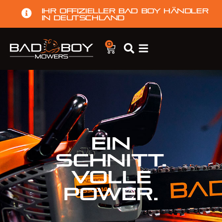
Ihr offizieller Bad Boy Händler
in Deutschland
0
EIN
SCHNITT.
VOLLE
POWER.