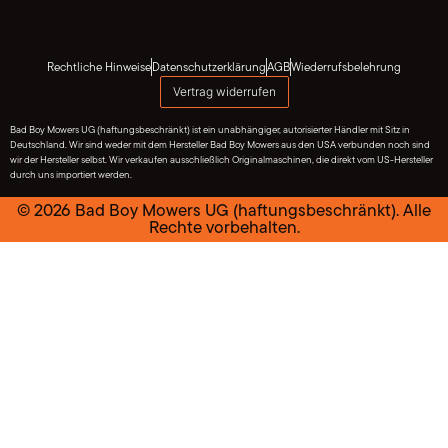
Rechtliche Hinweise
Datenschutzerklärung
AGB
Wiederrufsbelehrung
Vertrag widerrufen
Bad Boy Mowers UG (haftungsbeschränkt) ist ein unabhängiger, autorisierter Händler mit Sitz in
Deutschland. Wir sind weder mit dem Hersteller Bad Boy Mowers aus den USA verbunden noch sind
wir der Hersteller selbst. Wir verkaufen ausschließlich Originalmaschinen, die direkt vom US-Hersteller
durch uns importiert werden.
© 2026 Bad Boy Mowers UG (haftungsbeschränkt). Alle
Rechte vorbehalten.