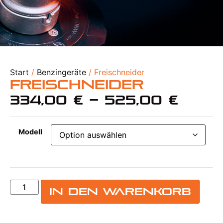
Start
/
Benzingeräte
/ Freischneider
Freischneider
334,00
€
–
525,00
€
Modell
In den Warenkorb