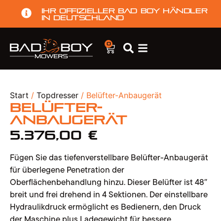
Ihr offizieller Bad Boy Händler
in Deutschland
0
Start
/
Topdresser
/ Belüfter-Anbaugerät
Belüfter-
Anbaugerät
5.376,00
€
Fügen Sie das tiefenverstellbare Belüfter-Anbaugerät
für überlegene Penetration der
Oberflächenbehandlung hinzu. Dieser Belüfter ist 48″
breit und frei drehend in 4 Sektionen. Der einstellbare
Hydraulikdruck ermöglicht es Bedienern, den Druck
der Maschine plus Ladegewicht für bessere