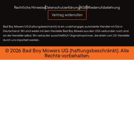
Rechtliche Hinweise
Datenschutzerklärung
AGB
Wiederrufsbelehrung
Vertrag widerrufen
Bad Boy Mowers UG (haftungsbeschränkt) ist ein unabhängiger, autorisierter Händler mit Sitz in
Deutschland. Wir sind weder mit dem Hersteller Bad Boy Mowers aus den USA verbunden noch sind
wir der Hersteller selbst. Wir verkaufen ausschließlich Originalmaschinen, die direkt vom US-Hersteller
durch uns importiert werden.
© 2026 Bad Boy Mowers UG (haftungsbeschränkt). Alle
Rechte vorbehalten.