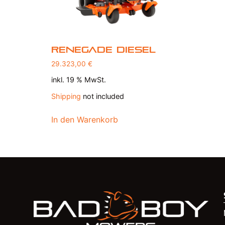
Renegade Diesel
29.323,00
€
inkl. 19 % MwSt.
Shipping
not included
In den Warenkorb