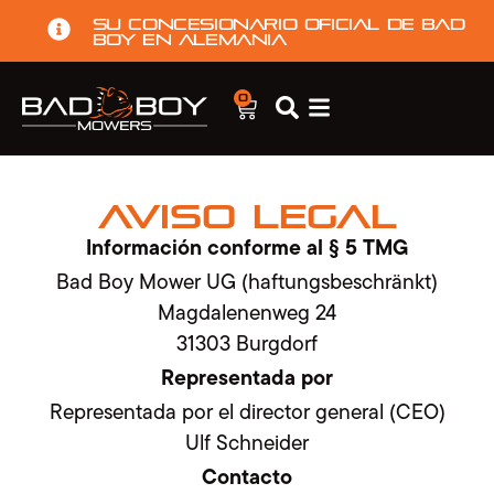
Su concesionario oficial de Bad
Boy en Alemania
0
Aviso legal
Información conforme al § 5 TMG
Bad Boy Mower UG (haftungsbeschränkt)
Magdalenenweg 24
31303 Burgdorf
Representada por
Representada por el director general (CEO)
Ulf Schneider
Contacto